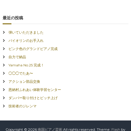
最近の投稿
弾いていただきました
バイオリンのお手入れ
ピンク色のグランドピアノ完成
自力で納品
Yamaha No.25 完成！
◯◯◯でたあ〜
アクション部品交換
恩納村ふれあい体験学習センター
ダンパー取り付けとピッチ上げ
技術者のジレンマ
Copyright © 2026
南国ピアノ芸術
All rights reserved. Theme:
Flash
by