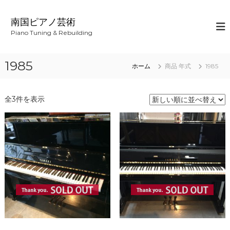
コ
ン
南国ピアノ芸術
テ
Piano Tuning & Rebuilding
ン
ツ
へ
1985
ホーム
商品 年式
1985
ス
キ
ッ
新
全3件を表示
プ
し
い
順