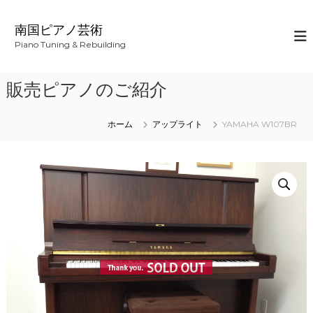
コ
ン
南国ピアノ芸術
テ
Piano Tuning & Rebuilding
ン
ツ
へ
販売ピアノのご紹介
ス
キ
ッ
ホーム
アップライト
YAMAHA W107BR
プ