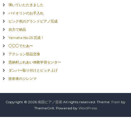
弾いていただきました
バイオリンのお手入れ
ピンク色のグランドピアノ完成
自力で納品
Yamaha No.25 完成！
◯◯◯でたあ〜
アクション部品交換
恩納村ふれあい体験学習センター
ダンパー取り付けとピッチ上げ
技術者のジレンマ
Copyright © 2026
南国ピアノ芸術
All rights reserved. Theme:
Flash
by
ThemeGrill. Powered by
WordPress