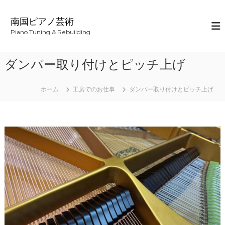
コ
ン
南国ピアノ芸術
テ
Piano Tuning & Rebuilding
ン
ツ
へ
ダンパー取り付けとピッチ上げ
ス
キ
ッ
ホーム
工房でのお仕事
ダンパー取り付けとピッチ上げ
プ