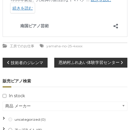
工房でのお仕事
yamaha-no-25-4xxxx
投
恩納村ふれあい体験学習センター
技術者のジレンマ
稿
販売ピアノ検索
ナ
In stock
ビ
商品 メーカー
ゲ
uncategorized
(0)
ー
アップライト
(65)