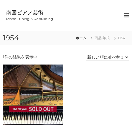
コ
ン
南国ピアノ芸術
テ
Piano Tuning & Rebuilding
ン
ツ
へ
1954
ホーム
商品 年式
1954
ス
キ
ッ
1件の結果を表示中
プ