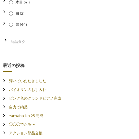
木目
(41)
白
(2)
黒
(64)
最近の投稿
弾いていただきました
バイオリンのお手入れ
ピンク色のグランドピアノ完成
自力で納品
Yamaha No.25 完成！
◯◯◯でたあ〜
アクション部品交換