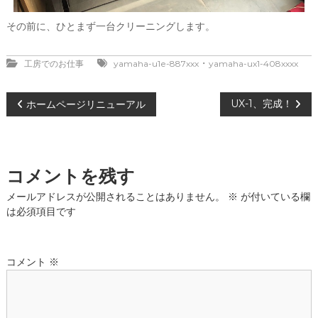
その前に、ひとまず一台クリーニングします。
・
工房でのお仕事
yamaha-u1e-887xxx
yamaha-ux1-408xxxx
投
UX-1、完成！
ホームページリニューアル
稿
ナ
コメントを残す
ビ
メールアドレスが公開されることはありません。
※
が付いている欄
は必須項目です
ゲ
ー
コメント
※
シ