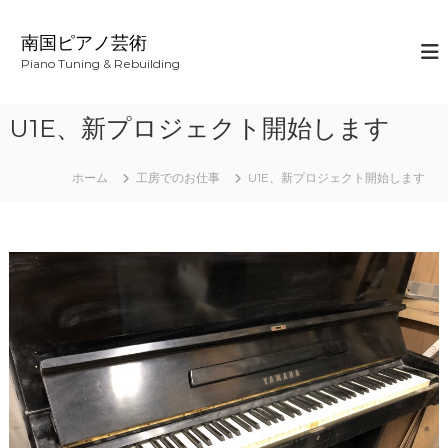
コ
ン
南国ピアノ芸術
テ
Piano Tuning & Rebuilding
ン
ツ
へ
U1E、新プロジェクト開始します
ス
キ
ッ
ホーム
工房でのお仕事
U1E、新プロジェクト開始します
プ