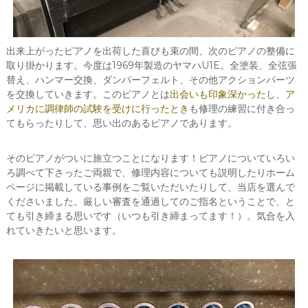
出来上がったピアノを出荷した喜びも束の間、次のピアノの整備に
取り掛かります。今度は1969年製造のヤマハU1E。全塗装、全弦張
替え、ハンマー交換、ダンパーフェルト、その他アクションパーツ
を交換していきます。このピアノとは
出会いも印象深かった
し、
ア
メリカに調律師の試験を受けに行ったとき
も修理の練習に付き合っ
てもらったりして、思い出のあるピアノであります。
そのピアノがついに旅立つことになります！ピアノについていろい
ろ調べて下さったご両親で、修理内容についても説明したりホーム
ページに掲載している事例をご覧いただいたりして、当店を選んで
くださいました。厳しい審査を通過してのご指名ということで、と
ても引き締まる思いです（いつも引き締まってます！）。気合を入
れていきたいと思います。