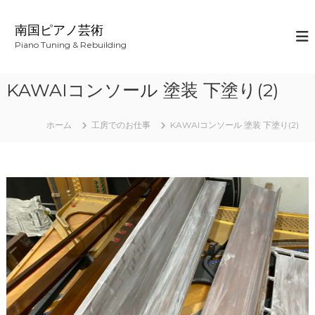
コ
ン
南国ピアノ芸術
テ
Piano Tuning & Rebuilding
ン
ツ
へ
KAWAIコンソール 塗装 下塗り(2)
ス
キ
ッ
ホーム
工房でのお仕事
KAWAIコンソール 塗装 下塗り(2)
プ