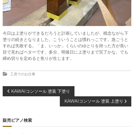
今日は上塗りができるだろうと計画していましたが、残念ながら下
塗りの続きとなりました。こういうことは慣れっこです。急ごうと
すれば失敗する。「ま、いっか」くらいのゆとりを持った方が長い
目で見ればベターです。多分、明後日に上塗りまで完了かな。でも
締め切りを定めると焦りが生じます。
工房でのお仕事
投
KAWAIコンソール 塗装 下塗り
KAWAIコンソール 塗装 上塗り
稿
ナ
販売ピアノ検索
ビ