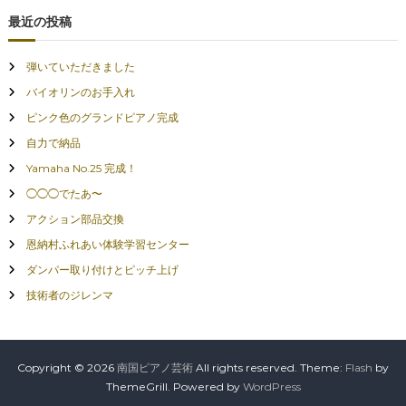
最近の投稿
弾いていただきました
バイオリンのお手入れ
ピンク色のグランドピアノ完成
自力で納品
Yamaha No.25 完成！
◯◯◯でたあ〜
アクション部品交換
恩納村ふれあい体験学習センター
ダンパー取り付けとピッチ上げ
技術者のジレンマ
Copyright © 2026
南国ピアノ芸術
All rights reserved. Theme:
Flash
by
ThemeGrill. Powered by
WordPress