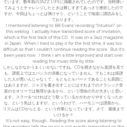
ています。数年前のJAZZ LIFEに掲載されていたのです。当時弾い
てみようとチャレンジしたときは難しすぎてあっさり挫折したので
すが、今回はちょっとは弾けそう、ということで地道に譜読みをし
ております。
I mentioned listening to Bill Evans’ recording “Intuition” on
this weblog. I actually have transcribed score of Invitation,
which is the first track of this CD. It was on a Jazz magazine
in Japan. When I tried to play it for the first time, it was too
difficult so that I couldn’t continue reading the score. But it’s
been years now. I think I am a little improved and start over
reading the music little by little.
しかしなかなかうまくいかないですね。CDを聴きながら楽譜を見て
も、譜面上ではエバンスの演奏になっていません。でもこれは採譜
した人が悪いんじゃなくて、もともとルバートであることも原因に
はありますが、ジャズを書き出すことにはそれまでのクラシック音
楽のセオリーでは無理があるから、という理由の方が大きいと思い
ます。スラーをつければどう歌っているかがわかりやすくなったか
な、という気はしますが。というわけで、ハーモニーは譜面から、
リズムはCDからとる、という作業になっています。さて、最後まで
いけるか？
It’s not easy, though. Reading the score along listening to
the recording tells the music is not exactly transcribed on the