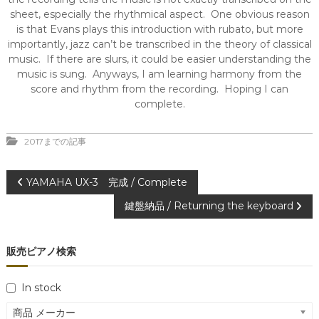
sheet, especially the rhythmical aspect. One obvious reason
is that Evans plays this introduction with rubato, but more
importantly, jazz can’t be transcribed in the theory of classical
music. If there are slurs, it could be easier understanding the
music is sung. Anyways, I am learning harmony from the
score and rhythm from the recording. Hoping I can
complete.
2017までの記事
投
YAMAHA UX-3 完成 / Complete
鍵盤納品 / Returning the keyboard
稿
ナ
販売ピアノ検索
ビ
In stock
ゲ
商品 メーカー