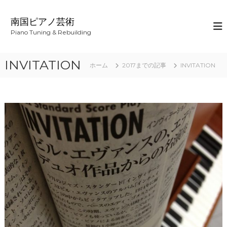
コ
ン
南国ピアノ芸術
テ
Piano Tuning & Rebuilding
ン
ツ
へ
INVITATION
ホーム
2017までの記事
INVITATION
ス
キ
ッ
プ