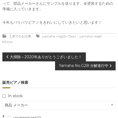
って、部品メーカーさんにサンプルを送ります。全塗装するための
準備に入っていきます。
今年もバリバリピアノをきれいにしていきたいと思います！
・
工房でのお仕事
yamaha-nog2b-75xxx
yamaha-nog5-
83xxxx
投
大掃除～2020年ありがとうございました！
Yamaha No.G2B 分解進行中
稿
ナ
販売ピアノ検索
ビ
In stock
ゲ
商品 メーカー
ー
uncategorized
(0)