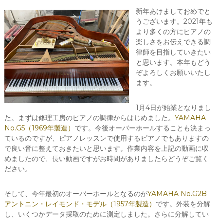
新年あけましておめでと
うございます。2021年も
より多くの方にピアノの
楽しさをお伝えできる調
律師を目指していきたい
と思います。本年もどう
ぞよろしくお願いいたし
ます。
1月4日が始業となりまし
た。まずは修理工房のピアノの調律からはじめました。
YAMAHA
No.G5（1969年製造）
です。今後オーバーホールすることも決まっ
ているのですが、ピアノレッスンで使用するピアノでもありますの
で良い音に整えておきたいと思います。作業内容を上記の動画に収
めましたので、長い動画ですがお時間がありましたらどうぞご覧く
ださい。
そして、今年最初のオーバーホールとなるのが
YAMAHA No.G2B
アントニン・レイモンド・モデル（1957年製造）
です。外装を分解
し、いくつかデータ採取のために測定しました。さらに分解してい