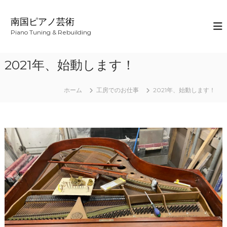
コ
ン
南国ピアノ芸術
テ
Piano Tuning & Rebuilding
ン
ツ
へ
2021年、始動します！
ス
キ
ッ
ホーム
工房でのお仕事
2021年、始動します！
プ