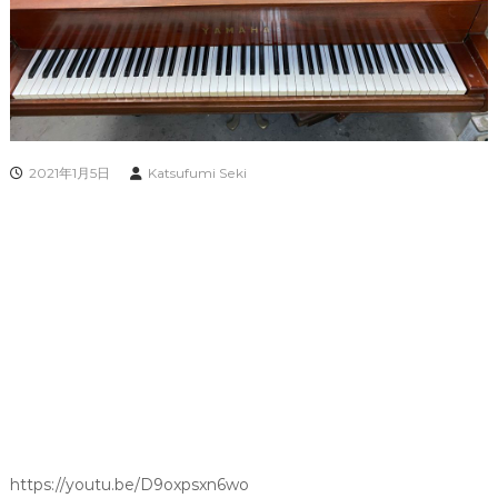
2021年1月5日
Katsufumi Seki
https://youtu.be/D9oxpsxn6wo