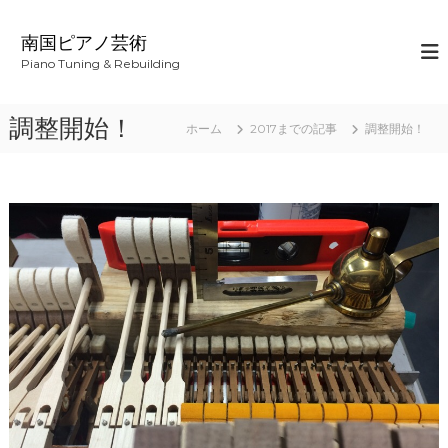
コ
ン
南国ピアノ芸術
テ
Piano Tuning & Rebuilding
ン
ツ
へ
調整開始！
ホーム
2017までの記事
調整開始！
ス
キ
ッ
プ