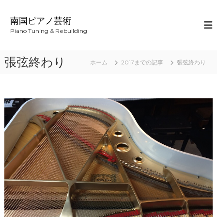
コ
ン
南国ピアノ芸術
テ
Piano Tuning & Rebuilding
ン
ツ
へ
張弦終わり
ホーム
2017までの記事
張弦終わり
ス
キ
ッ
プ