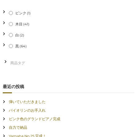
ン
ピンク
(1)
木目
(41)
白
(2)
黒
(64)
最近の投稿
弾いていただきました
バイオリンのお手入れ
ピンク色のグランドピアノ完成
自力で納品
Yamaha No.25 完成！