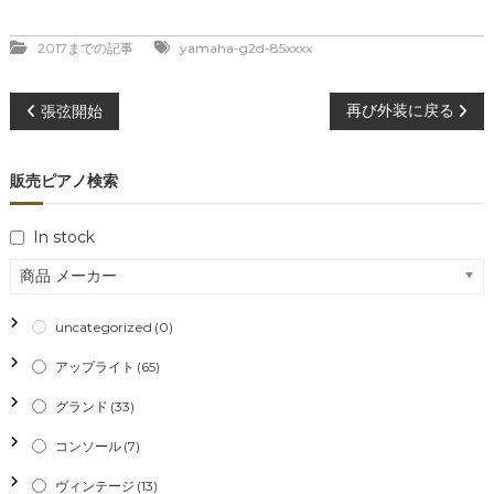
2017までの記事
yamaha-g2d-85xxxx
投
再び外装に戻る
張弦開始
稿
販売ピアノ検索
ナ
In stock
ビ
商品 メーカー
ゲ
uncategorized
(0)
ー
アップライト
(65)
シ
グランド
(33)
コンソール
(7)
ョ
ヴィンテージ
(13)