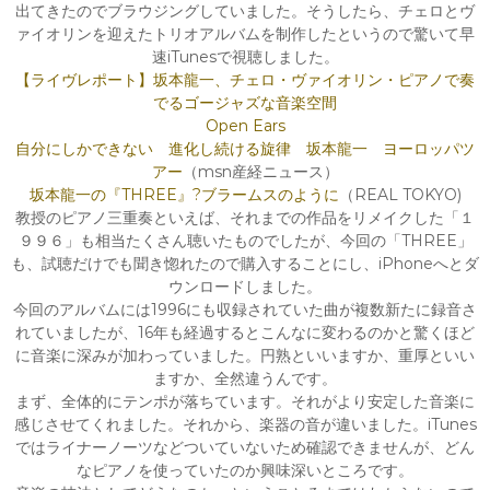
出てきたのでブラウジングしていました。そうしたら、チェロとヴ
ァイオリンを迎えたトリオアルバムを制作したというので驚いて早
速iTunesで視聴しました。
【ライヴレポート】坂本龍一、チェロ・ヴァイオリン・ピアノで奏
でるゴージャズな音楽空間
Open Ears
自分にしかできない 進化し続ける旋律 坂本龍一 ヨーロッパツ
アー
（msn産経ニュース）
坂本龍一の『THREE』?ブラームスのように
（REAL TOKYO)
教授のピアノ三重奏といえば、それまでの作品をリメイクした「１
９９６」も相当たくさん聴いたものでしたが、今回の「THREE」
も、試聴だけでも聞き惚れたので購入することにし、iPhoneへとダ
ウンロードしました。
今回のアルバムには1996にも収録されていた曲が複数新たに録音さ
れていましたが、16年も経過するとこんなに変わるのかと驚くほど
に音楽に深みが加わっていました。円熟といいますか、重厚といい
ますか、全然違うんです。
まず、全体的にテンポが落ちています。それがより安定した音楽に
感じさせてくれました。それから、楽器の音が違いました。iTunes
ではライナーノーツなどついていないため確認できませんが、どん
なピアノを使っていたのか興味深いところです。