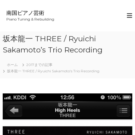
コ
ン
南国ピアノ芸術
テ
Piano Tuning & Rebuilding
ン
ツ
へ
坂本龍一 THREE / Ryuichi
ス
キ
Sakamoto’s Trio Recording
ッ
プ
ホーム
2017までの記事
坂本龍一 THREE / Ryuichi Sakamoto’s Trio Recording