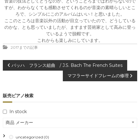
音楽の技法としてどうなのか、ということろまではわからないので
すが、わからなくても感動させてくれるのが音楽の素晴らしいとこ
ろで、シンプルにこのアルバムはいい！と思いました。
ここのところは音楽以外の活動が目立っていたので、どうしている
のかな、とも思っていましたが、ますます芸術家として高みに登っ
ているようで脱帽です。
これからも楽しみにしています。
2017までの記事
投
バッハ フランス組曲 / J.S. Bach The French Suites
マフラーサイドフレームの修理
稿
ナ
販売ピアノ検索
ビ
In stock
ゲ
商品 メーカー
ー
uncategorized
(0)