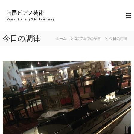
コ
ン
南国ピアノ芸術
テ
Piano Tuning & Rebuilding
ン
ツ
へ
今日の調律
ホーム
2017までの記事
今日の調律
ス
キ
ッ
プ