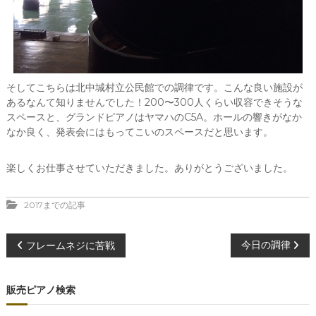
そしてこちらは北中城村立公民館での調律です。こんな良い施設が
あるなんて知りませんでした！200〜300人くらい収容できそうな
スペースと、グランドピアノはヤマハのC5A。ホールの響きがなか
なか良く、発表会にはもってこいのスペースだと思います。
楽しくお仕事させていただきました。ありがとうございました。
2017までの記事
投
今日の調律
フレームネジに苦戦
稿
販売ピアノ検索
ナ