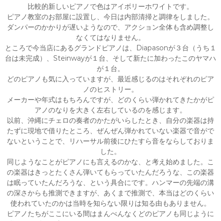
比較的新しいピアノで色はアイボリーホワイトです。
ピアノ教室のお部屋に設置し、今日は内部清掃と調律をしました。
ダンパーのかかりが遅いようなので、アクション全体も含め調整し
なくてはなりません。
ところで今当店にあるグランドピアノは、Diapasonが３台（うち１
台は未完成）、Steinwayが１台、そして新たに加わったこのヤマハ
が１台。
どのピアノも気に入っていますが、最近感じるのはそれぞれのピア
ノのヒストリー。
メーカーや年式はもちろんですが、どのくらい弾かれてきたかがピ
アノのなりを大きく左右しているのを感じます。
以前、沖縄にチェロの奏者のかたがいらしたとき、自分の楽器は持
たずに現地で借りたところ、ぜんぜん弾かれていない楽器で音がで
ないということで、リハーサル前後にひたすら音をならしておりま
した。
同じようなことがピアノにも言えるのかな、と考え始めました。こ
の楽器はきっとたくさん弾いてもらっていたんだろうな、この楽器
は眠っていたんだろうな、という具合にです。ハンマーの先端の溝
の深さからも推測できますが、あくまで推測で、本当はどのくらい
使われていたのかは当時を知らない限りは知る由もありません。
ピアノたちがここにいる間はまんべんなくどのピアノも同じように