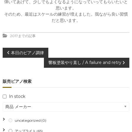
弾いてあげて、少しでもよくなるようになっていってもらいたいと
思います。
そのため、最近はスケールの練習が増えました。我ながら良い習慣
だと思います。
2017までの記事
投
本日のピアノ調律
響板塗装やり直し / A failure and retry
稿
ナ
販売ピアノ検索
ビ
In stock
ゲ
商品 メーカー
ー
uncategorized
(0)
アップライト
(65)