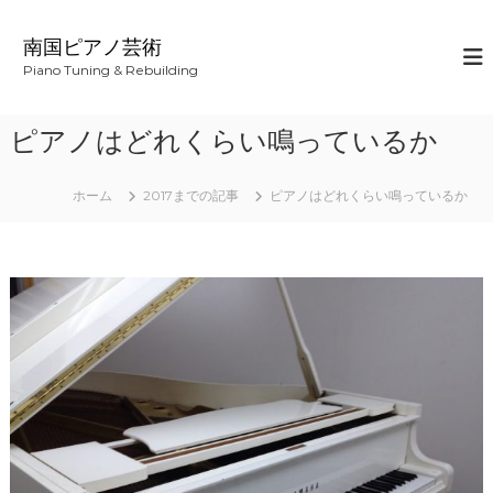
コ
ン
南国ピアノ芸術
テ
Piano Tuning & Rebuilding
ン
ツ
へ
ピアノはどれくらい鳴っているか
ス
キ
ッ
ホーム
2017までの記事
ピアノはどれくらい鳴っているか
プ