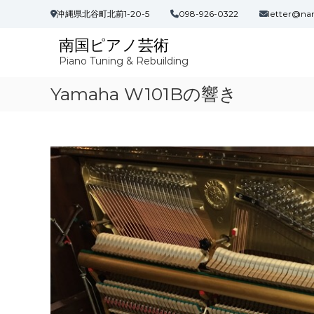
コ
沖縄県北谷町北前1-20-5
098-926-0322
letter@na
ン
テ
南国ピアノ芸術
ン
Piano Tuning & Rebuilding
ツ
へ
Yamaha W101Bの響き
ス
キ
ッ
プ