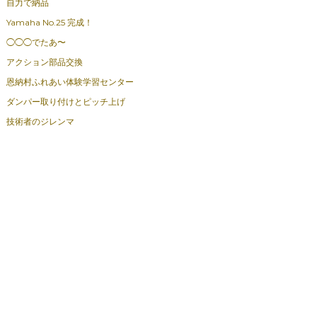
自力で納品
Yamaha No.25 完成！
◯◯◯でたあ〜
アクション部品交換
恩納村ふれあい体験学習センター
ダンパー取り付けとピッチ上げ
技術者のジレンマ