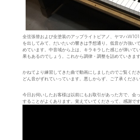
全弦張替および全塗装のアップライトピアノ、ヤマハW10
を出してみて、だいたいの響きは予想通り。低音が力強い
めています。中音域から上は、キラキラした感じが弾いて
果もあるのでしょう。これから調律・調整を詰めていきま
かねてより練習してきた曲で動画にしましたのでご覧くださ
どん音がずれていっています。悪しからず、ご了承くださ
今日お伺いしたお客様は以前にもお取引があった方で、会
することがよくあります。覚えていてくださって、感謝で