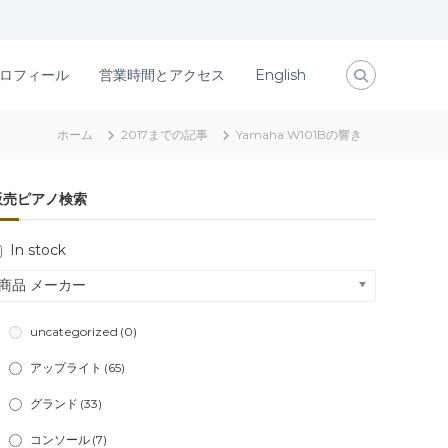
ロフィール
営業時間とアクセス
English
ホーム
2017までの記事
Yamaha W101Bの響き
販売ピアノ検索
In stock
商品 メーカー
uncategorized
(0)
アップライト
(65)
グランド
(33)
コンソール
(7)