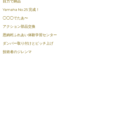
自力で納品
Yamaha No.25 完成！
◯◯◯でたあ〜
アクション部品交換
恩納村ふれあい体験学習センター
ダンパー取り付けとピッチ上げ
技術者のジレンマ