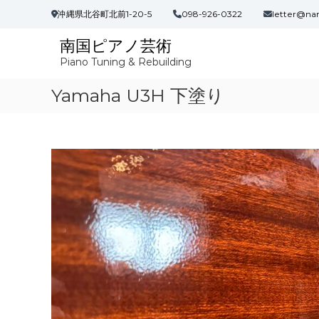
コ
沖縄県北谷町北前1-20-5
098-926-0322
letter@na
ン
テ
南国ピアノ芸術
ン
Piano Tuning & Rebuilding
ツ
へ
Yamaha U3H 下塗り
ス
キ
ッ
プ