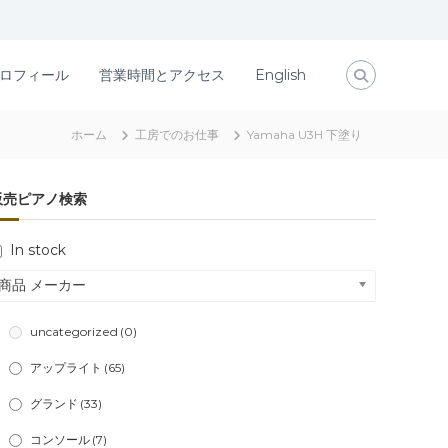
ロフィール
営業時間とアクセス
English
ホーム
工房でのお仕事
Yamaha U3H 下塗り
販売ピアノ検索
In stock
商品 メーカー
uncategorized
(0)
アップライト
(65)
グランド
(33)
コンソール
(7)