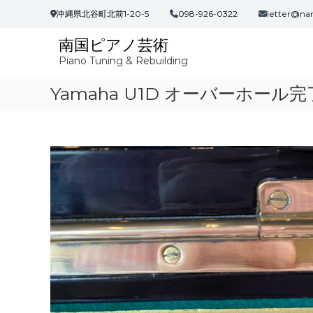
コ
沖縄県北谷町北前1-20-5
098-926-0322
letter@na
ン
テ
南国ピアノ芸術
ン
Piano Tuning & Rebuilding
ツ
へ
Yamaha U1D オーバーホール完
ス
キ
ッ
プ