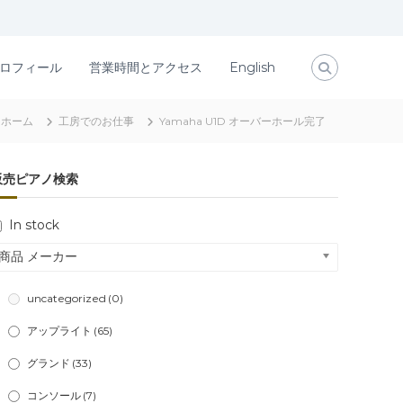
ロフィール
営業時間とアクセス
English
ホーム
工房でのお仕事
Yamaha U1D オーバーホール完了
販売ピアノ検索
In stock
商品 メーカー
uncategorized
(0)
アップライト
(65)
グランド
(33)
コンソール
(7)