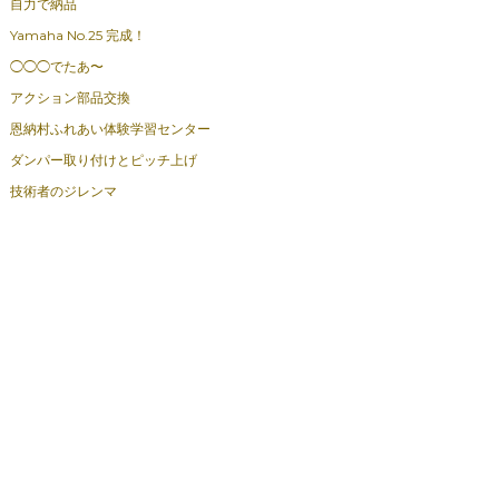
自力で納品
Yamaha No.25 完成！
◯◯◯でたあ〜
アクション部品交換
恩納村ふれあい体験学習センター
ダンパー取り付けとピッチ上げ
技術者のジレンマ