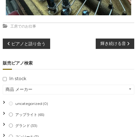
工房でのお仕事
投
輝き続ける音
ピアノと語り合う
稿
販売ピアノ検索
ナ
In stock
ビ
商品 メーカー
ゲ
uncategorized
(0)
ー
アップライト
(65)
シ
グランド
(33)
コンソール
(7)