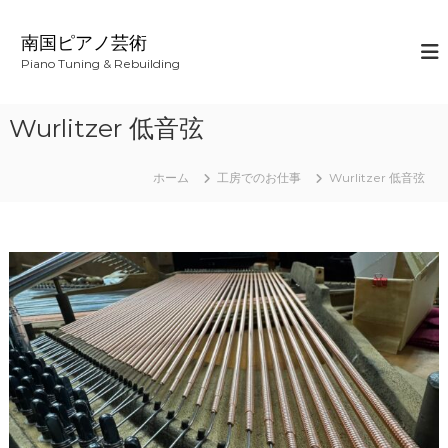
コ
ン
南国ピアノ芸術
テ
Piano Tuning & Rebuilding
ン
ツ
へ
Wurlitzer 低音弦
ス
キ
ッ
ホーム
工房でのお仕事
Wurlitzer 低音弦
プ