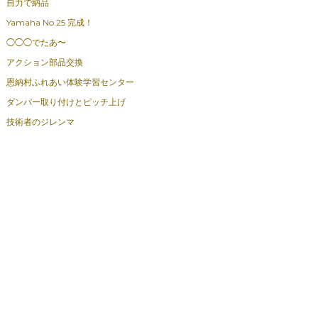
自力で納品
Yamaha No.25 完成！
◯◯◯でたあ〜
アクション部品交換
恩納村ふれあい体験学習センター
ダンパー取り付けとピッチ上げ
技術者のジレンマ