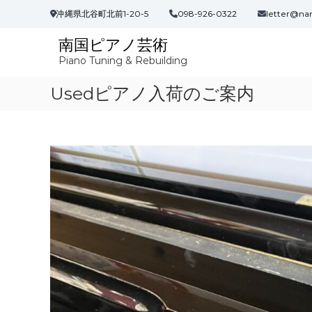
コ
沖縄県北谷町北前1-20-5
098-926-0322
letter@na
ン
テ
南国ピアノ芸術
ン
Piano Tuning & Rebuilding
ツ
へ
Usedピアノ入荷のご案内
ス
キ
ッ
プ