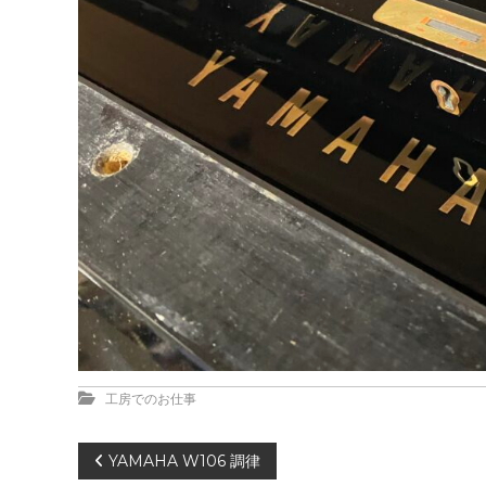
工房でのお仕事
投
YAMAHA W106 調律