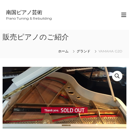
コ
ン
南国ピアノ芸術
テ
Piano Tuning & Rebuilding
ン
ツ
へ
販売ピアノのご紹介
ス
キ
ッ
ホーム
グランド
YAMAHA G2D
プ