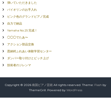
弾いていただきました
バイオリンのお手入れ
ピンク色のグランドピアノ完成
自力で納品
Yamaha No.25 完成！
◯◯◯でたあ〜
アクション部品交換
恩納村ふれあい体験学習センター
ダンパー取り付けとピッチ上げ
技術者のジレンマ
Copyright © 2026
南国ピアノ芸術
All rights reserved. Theme:
Flash
by
ThemeGrill. Powered by
WordPress