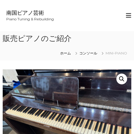
コ
ン
南国ピアノ芸術
テ
Piano Tuning & Rebuilding
ン
ツ
へ
販売ピアノのご紹介
ス
キ
ッ
ホーム
コンソール
MINI-PIANO
プ