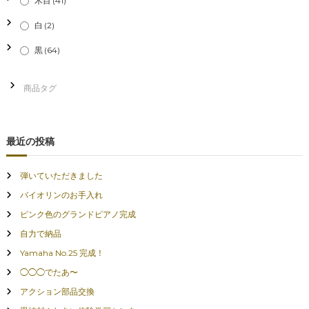
木目
(41)
白
(2)
黒
(64)
最近の投稿
弾いていただきました
バイオリンのお手入れ
ピンク色のグランドピアノ完成
自力で納品
Yamaha No.25 完成！
◯◯◯でたあ〜
アクション部品交換