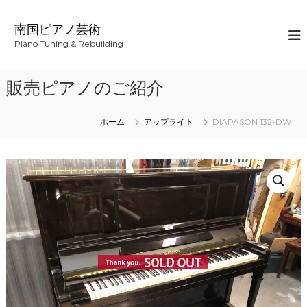
コ
ン
南国ピアノ芸術
テ
Piano Tuning & Rebuilding
ン
ツ
へ
販売ピアノのご紹介
ス
キ
ッ
ホーム
アップライト
DIAPASON 132-DW
プ