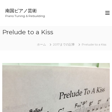
コ
ン
南国ピアノ芸術
テ
Piano Tuning & Rebuilding
ン
ツ
へ
Prelude to a Kiss
ス
キ
ッ
ホーム
2017までの記事
Prelude to a Kiss
プ