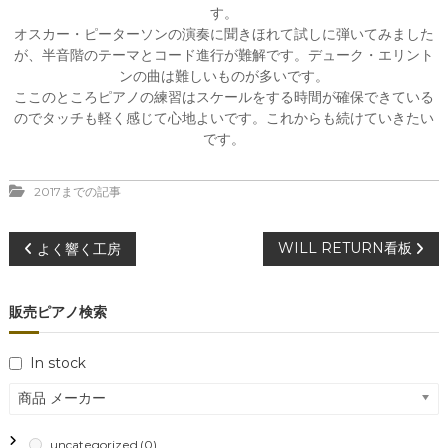
す。
オスカー・ピーターソンの演奏に聞きほれて試しに弾いてみました
が、半音階のテーマとコード進行が難解です。デューク・エリント
ンの曲は難しいものが多いです。
ここのところピアノの練習はスケールをする時間が確保できている
のでタッチも軽く感じて心地よいです。これからも続けていきたい
です。
2017までの記事
投
WILL RETURN看板
よく響く工房
稿
販売ピアノ検索
ナ
In stock
ビ
商品 メーカー
ゲ
uncategorized
(0)