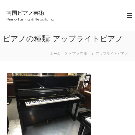
コ
ン
南国ピアノ芸術
テ
Piano Tuning & Rebuilding
ン
ツ
へ
ピアノの種類:
アップライトピアノ
ス
キ
ッ
ホーム
ピアノ在庫
アップライトピアノ
プ