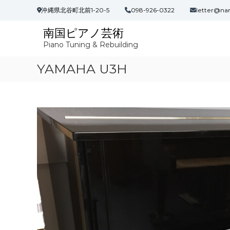
コ
沖縄県北谷町北前1-20-5
098-926-0322
letter@na
ン
テ
南国ピアノ芸術
ン
Piano Tuning & Rebuilding
ツ
へ
YAMAHA U3H
ス
キ
ッ
プ