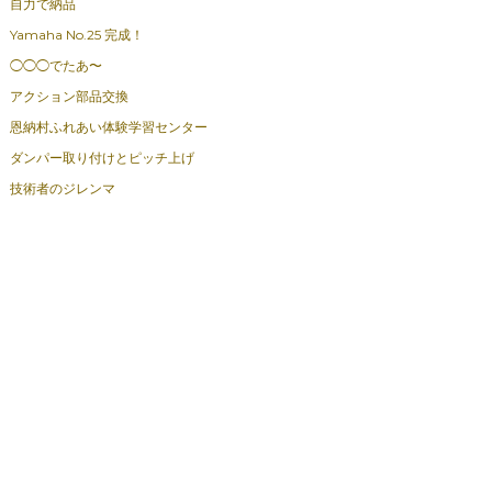
自力で納品
Yamaha No.25 完成！
◯◯◯でたあ〜
アクション部品交換
恩納村ふれあい体験学習センター
ダンパー取り付けとピッチ上げ
技術者のジレンマ