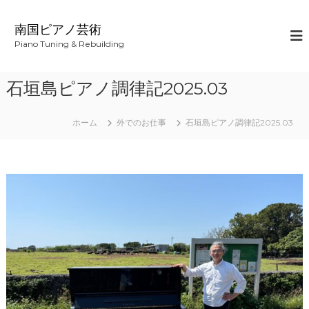
コ
ン
南国ピアノ芸術
テ
Piano Tuning & Rebuilding
ン
ツ
へ
石垣島ピアノ調律記2025.03
ス
キ
ッ
ホーム
外でのお仕事
石垣島ピアノ調律記2025.03
プ