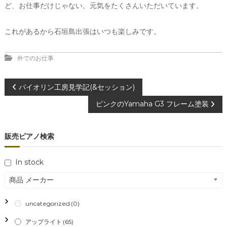
ど、お仕事だけじゃない、元気をたくさんいただいています。
これがあるから石垣島出張はいつも楽しみです。
外でのお仕事
投
バイオリン工房見学記(&セッション)
ピンクのYamaha G3 フレーム塗装
稿
ナ
販売ピアノ検索
ビ
In stock
ゲ
商品 メーカー
ー
uncategorized
(0)
シ
アップライト
(65)