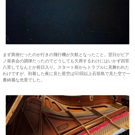
まず異例だったのが行きの飛行機が欠航となったこと。翌日がピア
ノ発表会の調律だったのでどうしても欠席するわけにはいかず四苦
八苦してなんとか前日入り。スタート前からトラブルに見舞われた
わけですが、到着した夜に見た星空は50回以上石垣島で見た空で一
番綺麗な光景でした。