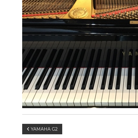
投
YAMAHA G2