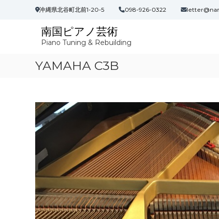
コ
沖縄県北谷町北前1-20-5
098-926-0322
letter@na
ン
テ
南国ピアノ芸術
ン
Piano Tuning & Rebuilding
ツ
へ
YAMAHA C3B
ス
キ
ッ
プ