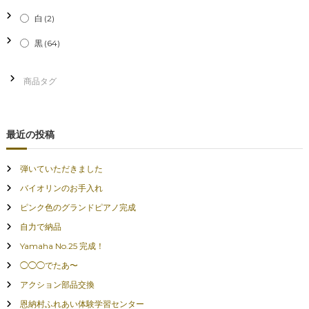
白
(2)
黒
(64)
最近の投稿
弾いていただきました
バイオリンのお手入れ
ピンク色のグランドピアノ完成
自力で納品
Yamaha No.25 完成！
◯◯◯でたあ〜
アクション部品交換
恩納村ふれあい体験学習センター