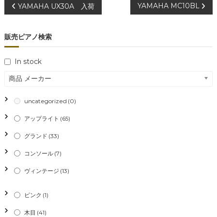
投
YAMAHA MC10BL
YAMAHA UX30A 入荷
稿
販売ピアノ検索
ナ
In stock
ビ
商品 メーカー
ゲ
uncategorized
(0)
ー
アップライト
(65)
シ
グランド
(33)
コンソール
(7)
ョ
ヴィンテージ
(13)
ン
ピンク
(1)
木目
(41)