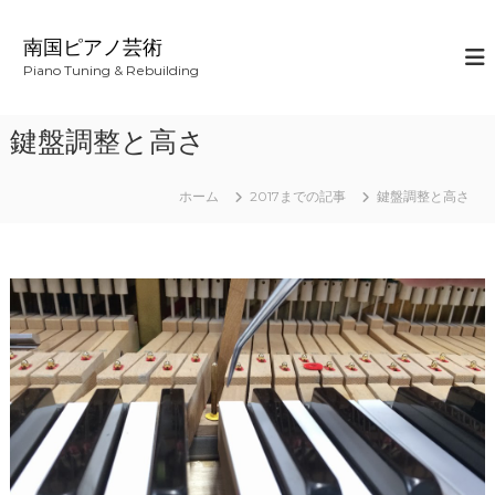
コ
ン
南国ピアノ芸術
テ
Piano Tuning & Rebuilding
ン
ツ
へ
鍵盤調整と高さ
ス
キ
ッ
ホーム
2017までの記事
鍵盤調整と高さ
プ