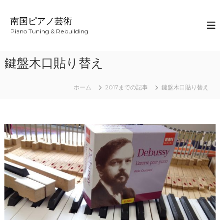
コ
ン
南国ピアノ芸術
テ
Piano Tuning & Rebuilding
ン
ツ
へ
鍵盤木口貼り替え
ス
キ
ッ
ホーム
2017までの記事
鍵盤木口貼り替え
プ