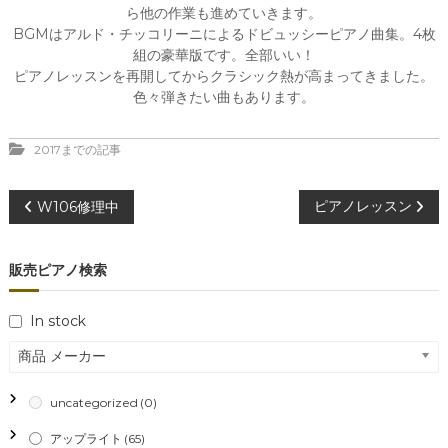
ら他の作業も進めていきます。
BGMはアルド・チッコリーニによるドビュッシーピアノ曲集。4枚
組の豪華版です。全部いい！
ピアノレッスンを再開してからクラシック熱が高まってきました。
色々弾きたい曲もあります。
2017までの記事
投
ピアノレッスン
W106修理中
稿
販売ピアノ検索
ナ
In stock
ビ
商品 メーカー
ゲ
uncategorized
(0)
ー
アップライト
(65)