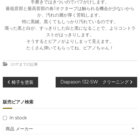
手磨きではきついのでバフがけします。
最低音部と最高音部の各1オクターブは触られる機会が少ないから
か、汚れの層が厚く苦戦します。
特に黒鍵。黒くてもしっかり汚れているのです。
濁った黒と白が、すっきりした白と黒になることで、よりコントラ
ストがはっきりします。
そうするとピアノがよりしまって見えます。
たくさん弾いてもらってね、ピアノちゃん！
2017までの記事
投
Diapason 132-SW クリーニング
椅子を塗装
稿
販売ピアノ検索
ナ
In stock
ビ
商品 メーカー
ゲ