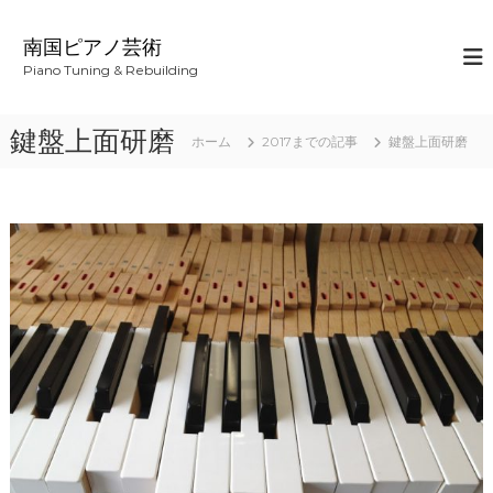
コ
ン
南国ピアノ芸術
テ
Piano Tuning & Rebuilding
ン
ツ
へ
鍵盤上面研磨
ホーム
2017までの記事
鍵盤上面研磨
ス
キ
ッ
プ