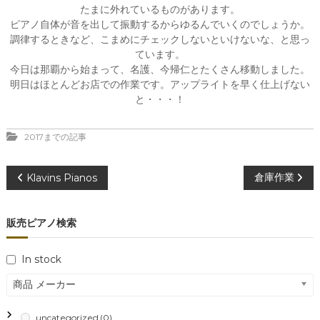
たまに外れているものがあります。
ピアノ自体が音を出して振動するからゆるんでいくのでしょうか。
調律するときなど、こまめにチェックしないといけないな、と思っ
ています。
今日は那覇から始まって、名護、今帰仁とたくさん移動しました。
明日はほとんどお店での作業です。アップライトを早く仕上げない
と・・・！
2017までの記事
投
倉庫作業
Klavins Pianos
稿
販売ピアノ検索
ナ
In stock
ビ
商品 メーカー
ゲ
uncategorized
(0)