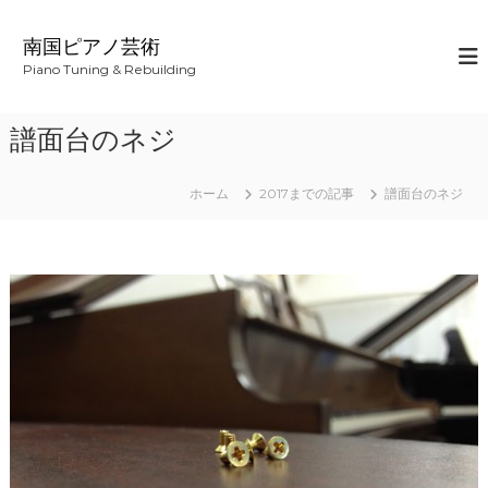
コ
ン
南国ピアノ芸術
テ
Piano Tuning & Rebuilding
ン
ツ
へ
譜面台のネジ
ス
キ
ッ
ホーム
2017までの記事
譜面台のネジ
プ