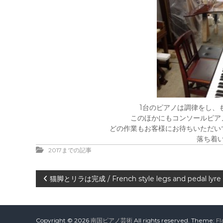
1台のピアノは調律をし、
このほかにもコンソールピア
どの作業もお客様にお待ちいただい
落ち着
2017までの記事
投
猫脚とリラは完成 / French style legs and pedal lyre 
稿
Copyright © 2026
南国ピアノ芸術
All rights reserved. Theme:
Fl