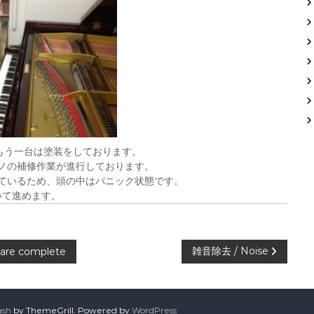
もう一台は塗装をしております。
ノの補修作業が進行しております。
ているため、頭の中はパニック状態です。
いて進めます。
雑音除去 / Noise
are complete
ash
by ThemeGrill. Powered by
WordPress