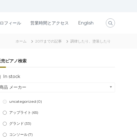
ロフィール
営業時間とアクセス
English
ホーム
2017までの記事
調律したり、塗装したり
販売ピアノ検索
In stock
商品 メーカー
uncategorized
(0)
アップライト
(65)
グランド
(33)
コンソール
(7)