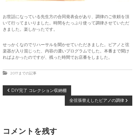
お世話になっている先生方の合同発表会があり、調律のご依頼を頂
いて行ってまいりました。時間をたっぷり使って調律させていただ
きました。楽しかったです。
せっかくなのでリハーサルを聞かせていただきました。ピアノと弦
楽器が入り混じった、内容の濃いプログラムでした。本番まで聞け
ればよかったのですが、残った時間でお店番をしました。
2017までの記事
投
DIY完了 コレクション収納棚
全弦張替えしたピアノの調律
稿
ナ
コメントを残す
ビ