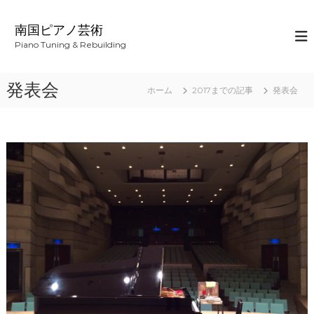
コ
ン
南国ピアノ芸術
テ
Piano Tuning & Rebuilding
ン
ツ
へ
発表会
ホーム
2017までの記事
発表会
ス
キ
ッ
プ