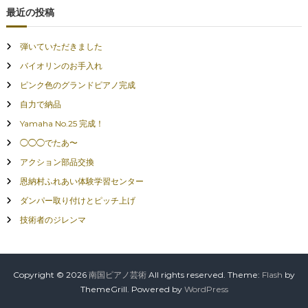
最近の投稿
弾いていただきました
バイオリンのお手入れ
ピンク色のグランドピアノ完成
自力で納品
Yamaha No.25 完成！
◯◯◯でたあ〜
アクション部品交換
恩納村ふれあい体験学習センター
ダンパー取り付けとピッチ上げ
技術者のジレンマ
Copyright © 2026
南国ピアノ芸術
All rights reserved. Theme:
Flash
by
ThemeGrill. Powered by
WordPress