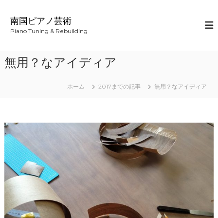
コ
ン
南国ピアノ芸術
テ
Piano Tuning & Rebuilding
ン
ツ
へ
無用？なアイディア
ス
キ
ッ
ホーム
2017までの記事
無用？なアイディア
プ