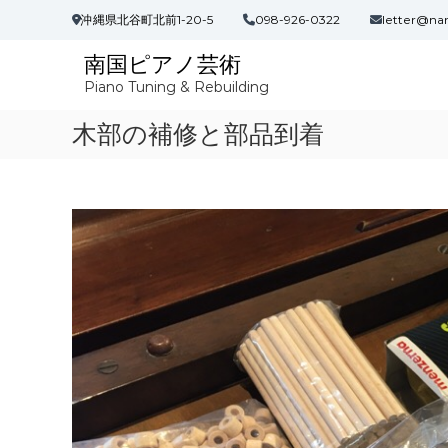
コ
沖縄県北谷町北前1-20-5
098-926-0322
letter@na
ン
テ
南国ピアノ芸術
ン
Piano Tuning & Rebuilding
ツ
へ
木部の補修と部品到着
ス
キ
ッ
プ