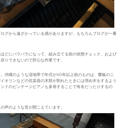
ブログから遠ざかっている感がありますが、もちろんブログが一番
いほどにバラバラになって、組み立てる前の状態チェック、および
後戻りできないので肝心な作業です。
。沖縄のような湿地帯で年式が40年以上前のものは、響板のニ
バイオリンなどの弦楽器の木部が割れたときには埋め木をするよう
ランドのビンテージピアノも多発することで有名だったりするの
ロの声のような音が聞こえています。