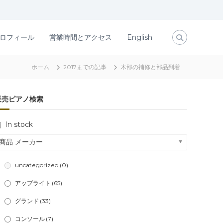
ロフィール
営業時間とアクセス
English
ホーム
2017までの記事
木部の補修と部品到着
販売ピアノ検索
In stock
商品 メーカー
uncategorized
(0)
アップライト
(65)
グランド
(33)
コンソール
(7)