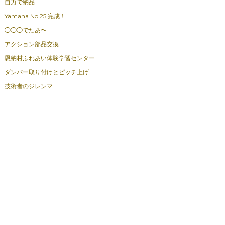
自力で納品
Yamaha No.25 完成！
◯◯◯でたあ〜
アクション部品交換
恩納村ふれあい体験学習センター
ダンパー取り付けとピッチ上げ
技術者のジレンマ