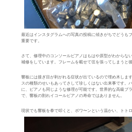
最近はインスタグラムへの写真の投稿に傾きがちでどうも
重要です。
さて、修理中のコンソールピアノはもはや原型がわからな
補修をしています。フレームを載せて弦を張ってしまうと
響板には接ぎ目が剥がれる症状が出ているので埋め木します
スの種類のせいもあってさして珍しくはない出来事です。
に、ピアノも同じような修理が可能です。世界的な高級ブ
で、響板の割れイコールピアノの寿命ではありません。
現状でも響板を拳で叩くと、ボワ〜ンという温かい、トト