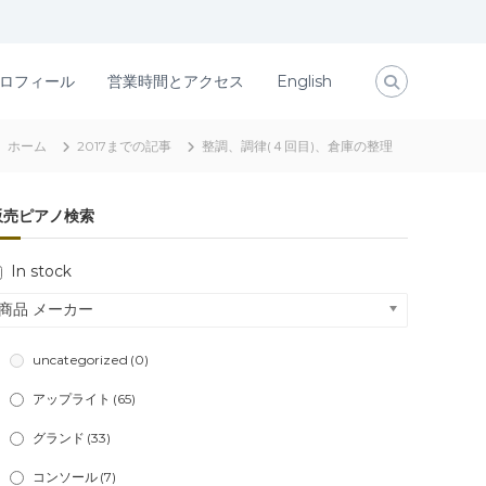
ロフィール
営業時間とアクセス
English
ホーム
2017までの記事
整調、調律(４回目)、倉庫の整理
販売ピアノ検索
In stock
商品 メーカー
uncategorized
(0)
アップライト
(65)
グランド
(33)
コンソール
(7)