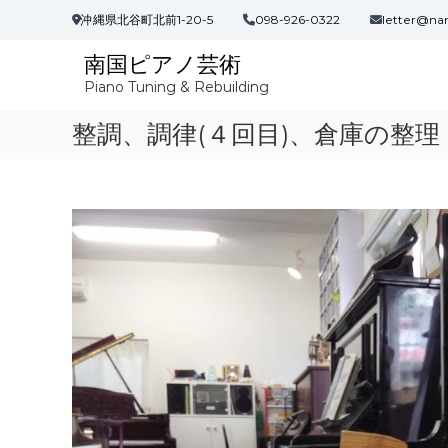
コ
沖縄県北谷町北前1-20-5
098-926-0322
letter@na
ン
テ
南国ピアノ芸術
ン
Piano Tuning & Rebuilding
ツ
へ
整調、調律(４回目)、倉庫の整理
ス
キ
ッ
プ