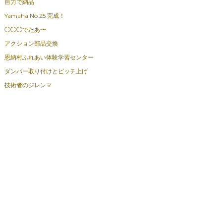
自力で納品
Yamaha No.25 完成！
◯◯◯でたあ〜
アクション部品交換
恩納村ふれあい体験学習センター
ダンパー取り付けとピッチ上げ
技術者のジレンマ