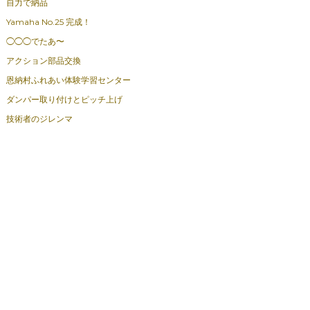
自力で納品
Yamaha No.25 完成！
◯◯◯でたあ〜
アクション部品交換
恩納村ふれあい体験学習センター
ダンパー取り付けとピッチ上げ
技術者のジレンマ