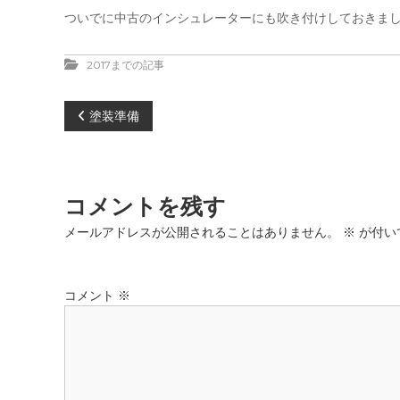
ついでに中古のインシュレーターにも吹き付けしておきま
2017までの記事
投
塗装準備
稿
ナ
コメントを残す
ビ
メールアドレスが公開されることはありません。
※
が付い
ゲ
コメント
※
ー
シ