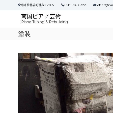
コ
沖縄県北谷町北前1-20-5
098-926-0322
letter@na
ン
テ
南国ピアノ芸術
ン
Piano Tuning & Rebuilding
ツ
へ
塗装
ス
キ
ッ
プ