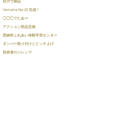
自力で納品
Yamaha No.25 完成！
◯◯◯でたあ〜
アクション部品交換
恩納村ふれあい体験学習センター
ダンパー取り付けとピッチ上げ
技術者のジレンマ