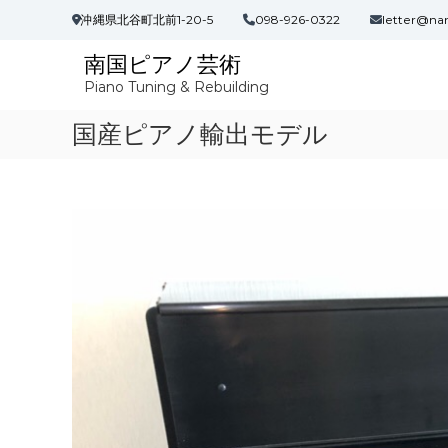
コ
沖縄県北谷町北前1-20-5
098-926-0322
letter@na
ン
テ
南国ピアノ芸術
ン
Piano Tuning & Rebuilding
ツ
へ
国産ピアノ輸出モデル
ス
キ
ッ
プ