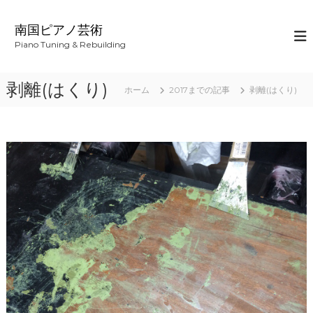
コ
ン
南国ピアノ芸術
テ
Piano Tuning & Rebuilding
ン
ツ
へ
剥離(はくり)
ホーム
2017までの記事
剥離(はくり)
ス
キ
ッ
プ