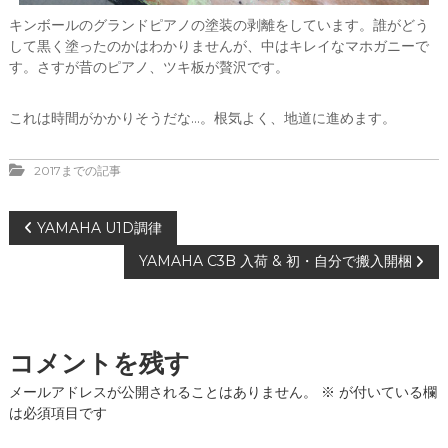
キンボールのグランドピアノの塗装の剥離をしています。誰がどう
して黒く塗ったのかはわかりませんが、中はキレイなマホガニーで
す。さすが昔のピアノ、ツキ板が贅沢です。
これは時間がかかりそうだな…。根気よく、地道に進めます。
2017までの記事
投
YAMAHA U1D調律
YAMAHA C3B 入荷 & 初・自分で搬入開梱
稿
ナ
コメントを残す
ビ
メールアドレスが公開されることはありません。
※
が付いている欄
ゲ
は必須項目です