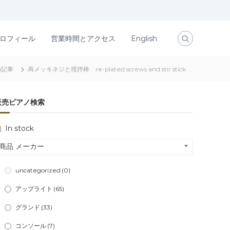
ロフィール
営業時間とアクセス
English
の記事
再メッキネジと撹拌棒 re-plated screws and stir stick
販売ピアノ検索
In stock
商品 メーカー
uncategorized
(0)
アップライト
(65)
グランド
(33)
コンソール
(7)