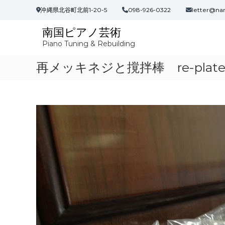
コ
沖縄県北谷町北前1-20-5
098-926-0322
letter@na
ン
テ
南国ピアノ芸術
ン
Piano Tuning & Rebuilding
ツ
へ
再メッキネジと撹拌棒 re-plated scr
ス
キ
ッ
プ