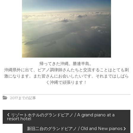
帰ってきた沖縄。勝連半島。
沖縄県外に出て、ピアノ調律師さんたちと交流することはとても刺
激になります。また皆さんにお会いしたいです。それまではしばら
く沖縄で頑張ります！
2017までの記事
投
リゾートホテルのグランドピアノ / A grand piano at a
resort hotel
稿
新旧二台のグランドピアノ / Old and New pianos