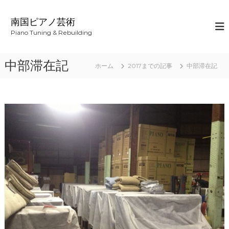
コ
ン
南国ピアノ芸術
テ
Piano Tuning & Rebuilding
ン
ツ
へ
中部滞在記
ホーム
2017までの記事
中部滞在記
ス
キ
ッ
プ