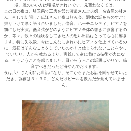
場。腕のいい方は職場がきれいです。見習わなくては。
この日の夜は、埼玉県で工房を営む渡邉さんご夫婦、名古屋の林さ
ん、そして訪問した広江さんと夜は飲み会。調律の話をものすごく
掘り下げて厚く語り合いました。倍音、ハーモニシティ、ピアノを
前にした実演。低音弦がどのようにピアノ全体の響きに影響するの
か、等々。数々の経験をしてきた人の思い出話はとっても心に響き
ます。特に失敗談。今はこんなにきれいにピアノを仕上げているの
に、最初はそんなことをしていたのか！と信じられないことをやっ
ていたり。人から教わるより、実践して身に着ける技術が力にな
る、そういうことを感じました。目からうろこの話題ばかりで、録
音すべきだったと悔やんでおります。
夜は広江さん宅にお世話になり、そこからまたお話を聞かせていた
だき、就寝は３：３０。どんだけビールを飲んだか覚えていませ
ん。