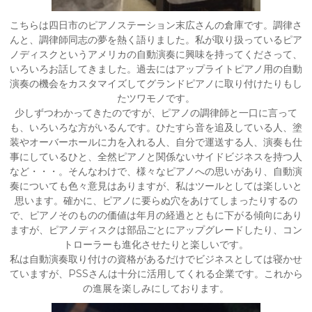
こちらは四日市のピアノステーション末広さんの倉庫です。調律さ
んと、調律師同志の夢を熱く語りました。私が取り扱っているピア
ノディスクというアメリカの自動演奏に興味を持ってくださって、
いろいろお話してきました。過去にはアップライトピアノ用の自動
演奏の機会をカスタマイズしてグランドピアノに取り付けたりもし
たツワモノです。
少しずつわかってきたのですが、ピアノの調律師と一口に言って
も、いろいろな方がいるんです。ひたすら音を追及している人、塗
装やオーバーホールに力を入れる人、自分で運送する人、演奏も仕
事にしているひと、全然ピアノと関係ないサイドビジネスを持つ人
など・・・。そんなわけで、様々なピアノへの思いがあり、自動演
奏についても色々意見はありますが、私はツールとしては楽しいと
思います。確かに、ピアノに要らぬ穴をあけてしまったりするの
で、ピアノそのものの価値は年月の経過とともに下がる傾向にあり
ますが、ピアノディスクは部品ごとにアップグレードしたり、コン
トローラーも進化させたりと楽しいです。
私は自動演奏取り付けの資格があるだけでビジネスとしては寝かせ
ていますが、PSSさんは十分に活用してくれる企業です。これから
の進展を楽しみにしております。