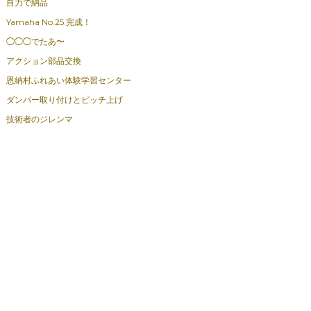
自力で納品
Yamaha No.25 完成！
◯◯◯でたあ〜
アクション部品交換
恩納村ふれあい体験学習センター
ダンパー取り付けとピッチ上げ
技術者のジレンマ