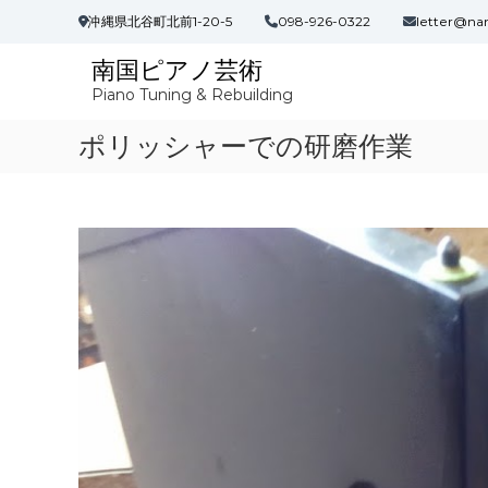
コ
沖縄県北谷町北前1-20-5
098-926-0322
letter@na
ン
テ
南国ピアノ芸術
ン
Piano Tuning & Rebuilding
ツ
へ
ポリッシャーでの研磨作業
ス
キ
ッ
プ