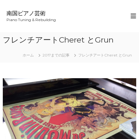
コ
ン
南国ピアノ芸術
テ
Piano Tuning & Rebuilding
ン
ツ
へ
フレンチアートCheret とGrun
ス
キ
ッ
ホーム
2017までの記事
フレンチアートCheret とGrun
プ