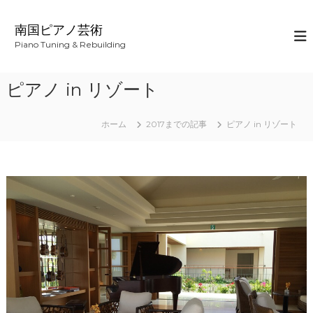
コ
ン
南国ピアノ芸術
テ
Piano Tuning & Rebuilding
ン
ツ
へ
ピアノ in リゾート
ス
キ
ッ
ホーム
2017までの記事
ピアノ in リゾート
プ