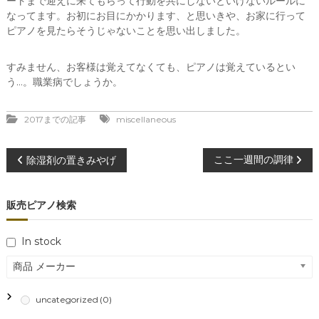
ートまで迎えに来てもらって行動を共にしないといけないルールに
なってます。お初にお目にかかります、と思いきや、お家に行って
ピアノを見たらそうじゃないことを思い出しました。
すみません、お客様は覚えてなくても、ピアノは覚えているとい
う…。職業病でしょうか。
2017までの記事
miscellaneous
投
ここ一週間の調律
除湿剤の置きみやげ
稿
販売ピアノ検索
ナ
In stock
ビ
商品 メーカー
ゲ
uncategorized
(0)