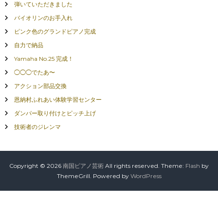
弾いていただきました
バイオリンのお手入れ
ピンク色のグランドピアノ完成
自力で納品
Yamaha No.25 完成！
◯◯◯でたあ〜
アクション部品交換
恩納村ふれあい体験学習センター
ダンパー取り付けとピッチ上げ
技術者のジレンマ
Copyright © 2026
南国ピアノ芸術
All rights reserved. Theme:
Flash
by
ThemeGrill. Powered by
WordPress