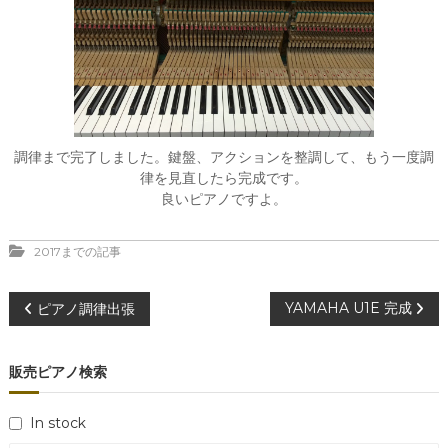
調律まで完了しました。鍵盤、アクションを整調して、もう一度調
律を見直したら完成です。
良いピアノですよ。
2017までの記事
投
YAMAHA U1E 完成
ピアノ調律出張
稿
販売ピアノ検索
ナ
In stock