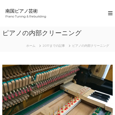
コ
ン
南国ピアノ芸術
テ
Piano Tuning & Rebuilding
ン
ツ
へ
ピアノの内部クリーニング
ス
キ
ッ
ホーム
2017までの記事
ピアノの内部クリーニング
プ