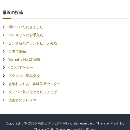
最近の投稿
弾いていただきました
バイオリンのお手入れ
ピンク色のグランドピアノ完成
自力で納品
Yamaha No.25 完成！
◯◯◯でたあ〜
アクション部品交換
恩納村ふれあい体験学習センター
ダンパー取り付けとピッチ上げ
技術者のジレンマ
Copyright © 2026
南国ピアノ芸術
All rights reserved. Theme:
Flash
by
ThemeGrill. Powered by
WordPress