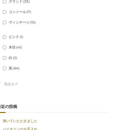
グランド
(33)
コンソール
(7)
ヴィンテージ
(13)
ピンク
(1)
木目
(41)
白
(2)
黒
(64)
最近の投稿
弾いていただきました
バイオリンのお手入れ