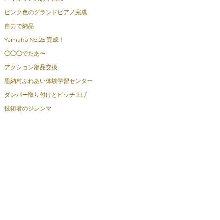
ピンク色のグランドピアノ完成
自力で納品
Yamaha No.25 完成！
◯◯◯でたあ〜
アクション部品交換
恩納村ふれあい体験学習センター
ダンパー取り付けとピッチ上げ
技術者のジレンマ