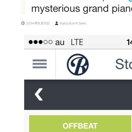
2014年8月11日
Katsufumi Seki