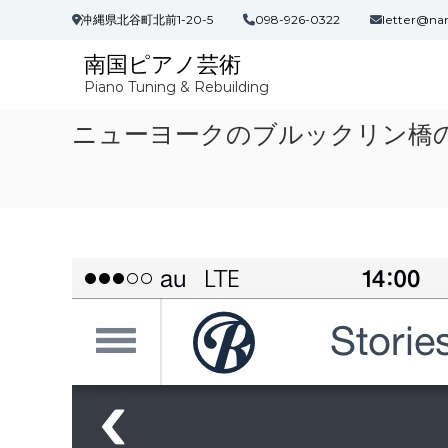
コ
沖縄県北谷町北前1-20-5
098-926-0322
letter@na
ン
テ
南国ピアノ芸術
ン
Piano Tuning & Rebuilding
ツ
へ
ニューヨークのブルックリン橋
ス
キ
ッ
プ