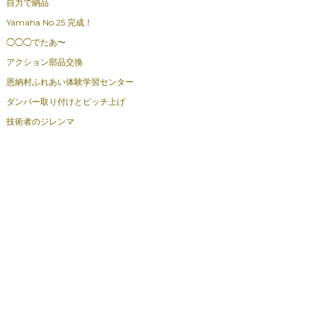
自力で納品
Yamaha No.25 完成！
◯◯◯でたあ〜
アクション部品交換
恩納村ふれあい体験学習センター
ダンパー取り付けとピッチ上げ
技術者のジレンマ