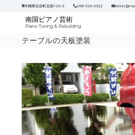
コ
沖縄県北谷町北前1-20-5
098-926-0322
letter@na
ン
テ
南国ピアノ芸術
ン
Piano Tuning & Rebuilding
ツ
へ
テーブルの天板塗装
ス
キ
ッ
プ