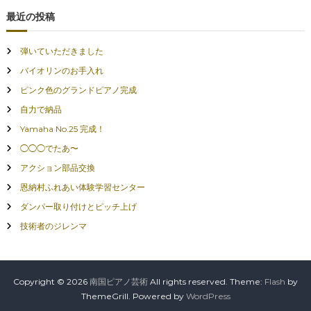
最近の投稿
弾いていただきました
バイオリンのお手入れ
ピンク色のグランドピアノ完成
自力で納品
Yamaha No.25 完成！
◯◯◯でたあ〜
アクション部品交換
恩納村ふれあい体験学習センター
ダンパー取り付けとピッチ上げ
技術者のジレンマ
Copyright © 2026
南国ピアノ芸術
All rights reserved. Theme:
Flash
by
ThemeGrill. Powered by
WordPress