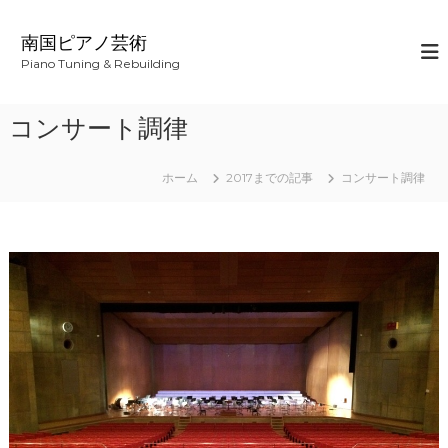
コ
ン
南国ピアノ芸術
テ
Piano Tuning & Rebuilding
ン
ツ
へ
コンサート調律
ス
キ
ッ
ホーム
2017までの記事
コンサート調律
プ