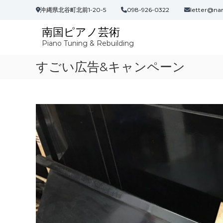
コ
沖縄県北谷町北前1-20-5
098-926-0322
letter@na
ン
テ
南国ピアノ芸術
ン
Piano Tuning & Rebuilding
ツ
へ
すごい広告&キャンペーン
ス
キ
ッ
プ