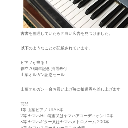
古書を整理していたら面白い広告を見つけました。
以下のようなことが記載されています。
ピアノが当る！
創立70周年記念 抽選券付
山葉オルガン謝恩セール
山葉オルガン一台お買い上げ毎に抽選券を差し上げます
商品
1等 山葉ピアノ U1A 5本
2等 ヤマハHiFi電蓄又はヤマハアコーディオン 10本
3等 ヤマハギター又はヤマハメトロノーム 200本
4等 ヤマハスモールハーモニカ 全部