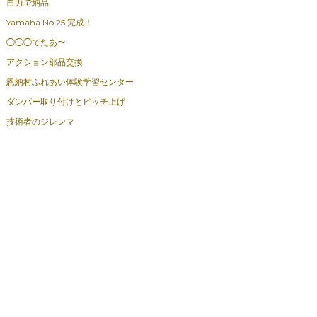
自力で納品
Yamaha No.25 完成！
◯◯◯でたあ〜
アクション部品交換
恩納村ふれあい体験学習センター
ダンパー取り付けとピッチ上げ
技術者のジレンマ