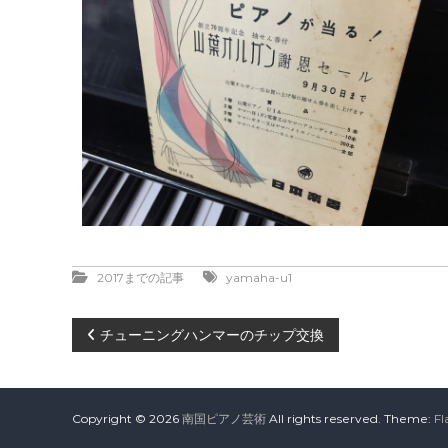
2017までの記事
yamaha-u1
投
チューニングハンマーのチップ交換
稿
ナ
Copyright © 2026
南国ピアノ芸術
All rights reserved. Theme:
Fl