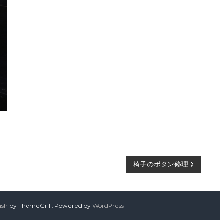
椅子のボタン修理
ash
by ThemeGrill. Powered by
WordPress