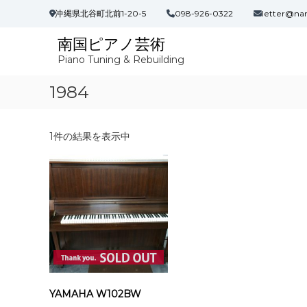
コ
沖縄県北谷町北前1-20-5
098-926-0322
letter@na
ン
テ
南国ピアノ芸術
ン
Piano Tuning & Rebuilding
ツ
へ
1984
ス
キ
ッ
プ
1件の結果を表示中
YAMAHA W102BW