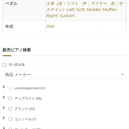
ペダル
３本（左：ソフト 中：マフラー 右：サ
ステイン）Left: Soft, Middle: Muffler,
Right: Sustain
年式
1981
販売ピアノ検索
In stock
商品 メーカー
uncategorized
(0)
アップライト
(65)
グランド
(33)
コンソール
(7)