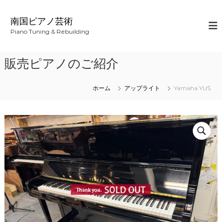
コ
ン
南国ピアノ芸術
テ
Piano Tuning & Rebuilding
ン
ツ
へ
販売ピアノのご紹介
ス
キ
ッ
ホーム
アップライト
Yamaha YUS
プ